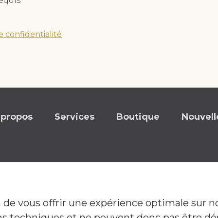
equis
e confidentialité
 propos
Services
Boutique
Nouvell
in de vous offrir une expérience optimale sur n
S'abonner à l'infolettre
ns techniques et ne peuvent donc pas être dé