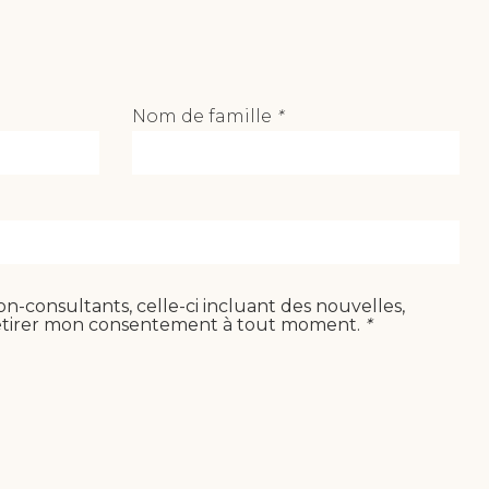
Nom de famille
*
(Champs
requis)
-consultants, celle-ci incluant des nouvelles,
de retirer mon consentement à tout moment.
*
(Champs
requis)