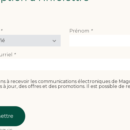
n
*
Prénom
*
(Champs
(Champs
requis)
requis)
urriel
*
(Champs
requis)
ns à recevoir les communications électroniques de Magon
s à jour, des offres et des promotions. Il est possible 