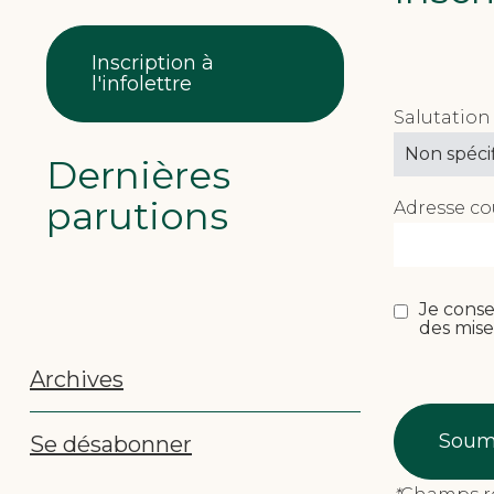
Inscription à
l'infolettre
Salutatio
Dernières
parutions
Adresse co
Je conse
des mise
Archives
Se désabonner