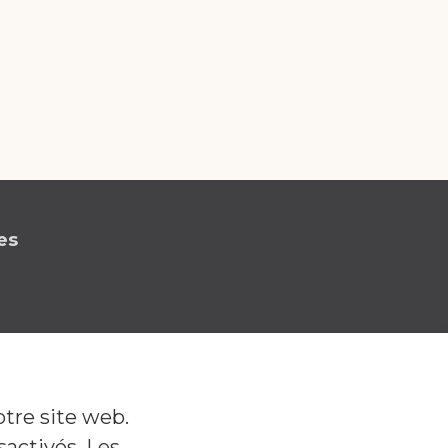
es
otre site web.
Facebook
Linkedin
Instagr
Suivez-nous!
sactivés. Les