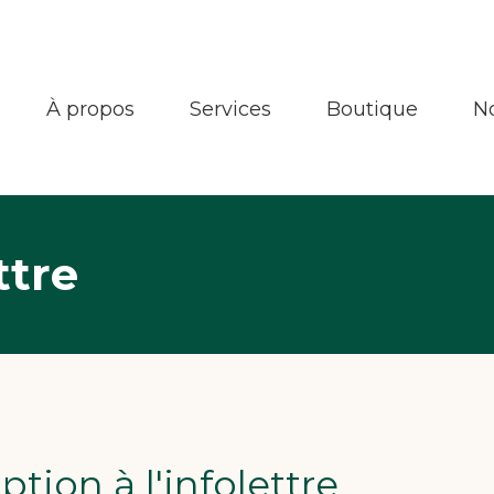
À propos
Services
Boutique
N
ttre
iption à l'infolettre