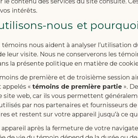
r le contenu des services du site consulté. C
vos intérêts.
utilisons-nous et pourquo
s témoins nous aident à analyser l’utilisation
 de leur visite. Nous ne conserverons les tém
dans la présente politique en matière de cookie
émoins de première et de troisième session ai
t appelés «
témoins de première partie
». D
 site web, car ils vous permettent généraleme
utilisés par nos partenaires et fournisseurs de
es et restent sur votre appareil jusqu’à ce q
 appareil après la fermeture de votre navigat
e de vie du témoin dépend de la durée ou de l