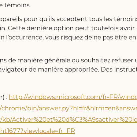
de témoins.
appareils pour qu’ils acceptent tous les témoi
n. Cette dernière option peut toutefois avoi
 en l’occurrence, vous risquez de ne pas être 
ins de manière générale ou souhaitez refuser
vigateur de manière appropriée. Des instructio
) :
http://windows.microsoft.com/fr-FR/windo
om/chrome/bin/answer.py?hl=fr&hlrm=en&answ
g/fr/kb/Activer%20et%20d%C3%A9sactiver%20
/ht1677?viewlocale=fr_FR