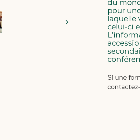
du monde
pour une
laquelle
celui-ci 
L’inform
accessib
secondai
conféren
Si une for
contactez