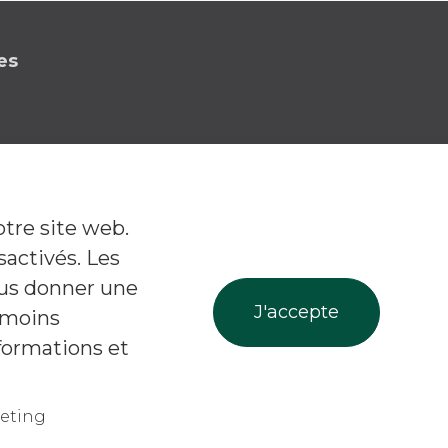
es
otre site web.
Facebook
Linkedin
Instagr
Suivez-nous!
sactivés. Les
ous donner une
témoins
formations et
eting