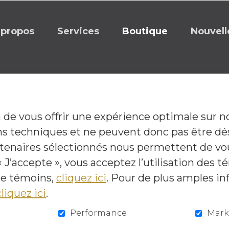
 propos
Services
Boutique
Nouvell
in de vous offrir une expérience optimale sur n
S'abonner à l'infolettre
ns techniques et ne peuvent donc pas être dé
artenaires sélectionnés nous permettent de v
 J’accepte », vous acceptez l’utilisation des 
 de témoins,
cliquez ici
. Pour de plus amples in
cliquez ici
.
pulsé par
Sécurisé par
Performance
Mark