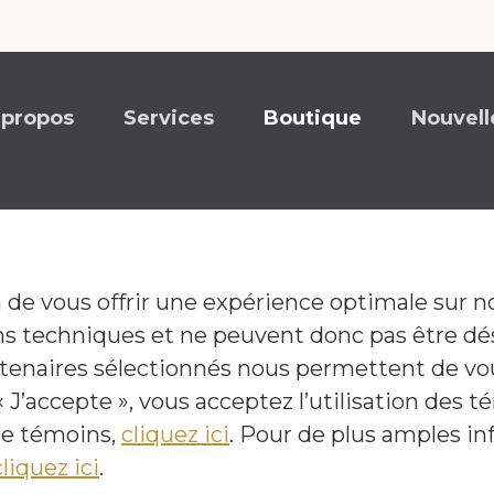
 propos
Services
Boutique
Nouvell
in de vous offrir une expérience optimale sur n
S'abonner à l'infolettre
ns techniques et ne peuvent donc pas être dé
artenaires sélectionnés nous permettent de v
 J’accepte », vous acceptez l’utilisation des 
 de témoins,
cliquez ici
. Pour de plus amples in
cliquez ici
.
pulsé par
Sécurisé par