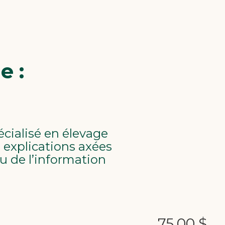
e :
cialisé en élevage
 explications axées
ou de l’information
75,00 $