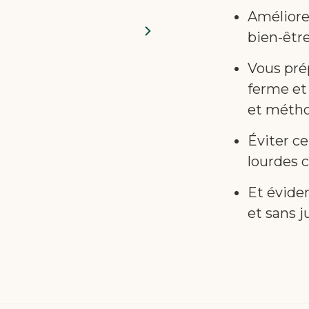
Améliorer
bien-êtr
Vous pré
ferme et
et méth
Éviter ce
lourdes 
Et évide
et sans 