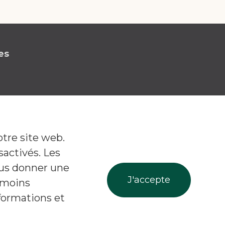
es
otre site web.
Facebook
Linkedin
Instagr
Suivez-nous!
sactivés. Les
ous donner une
témoins
formations et