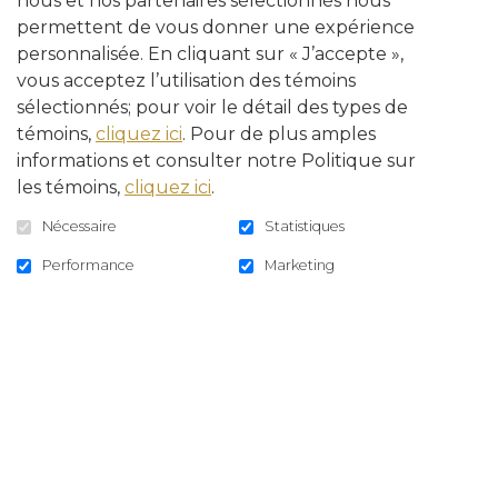
nous et nos partenaires sélectionnés nous
Dans le contexte où il y a eu, au cours des
permettent de vous donner une expérience
personnalisée. En cliquant sur « J’accepte »,
derniers mois, un nombre exceptionnel
vous acceptez l’utilisation des témoins
de cas de plusieurs souches d’influenza
sélectionnés; pour voir le détail des types de
aviaire dans de nombreux pays des
témoins,
cliquez ici
. Pour de plus amples
continents européen et asiatique, le
informations et consulter notre Politique sur
les témoins,
cliquez ici
.
MAPAQ a émis un avis sur l’influenza
aviaire destiné aux propriétaires d’oiseaux
Nécessaire
Statistiques
d’élevage de même qu’à tous les
Performance
Marketing
intervenants du secteur.
L’avis contenant les techniques de
prévention et de surveillance peut être
consulté ici
.