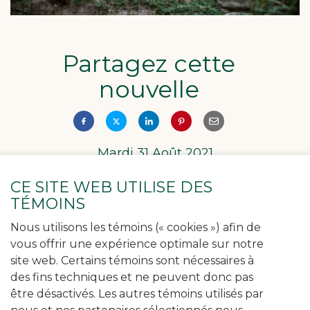
Partagez cette
nouvelle
Mardi 31 Août 2021
CE SITE WEB UTILISE DES
Avis à tous les propriétaires de
TÉMOINS
volailles : Risque
Nous utilisons les témoins (« cookies ») afin de
d’augmentation des cas
vous offrir une expérience optimale sur notre
d’influenza aviaire
site web. Certains témoins sont nécessaires à
des fins techniques et ne peuvent donc pas
être désactivés. Les autres témoins utilisés par