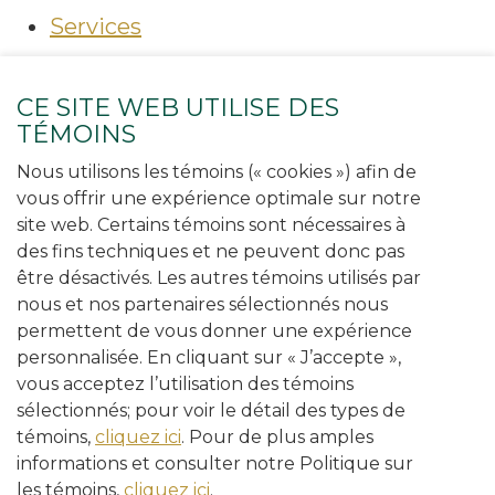
Services
Conseil d'expert en ligne
CE SITE WEB UTILISE DES
Contenus techniques
TÉMOINS
Nous utilisons les témoins (« cookies ») afin de
Boutique
vous offrir une expérience optimale sur notre
Nouvelles
site web. Certains témoins sont nécessaires à
des fins techniques et ne peuvent donc pas
Facebook
être désactivés. Les autres témoins utilisés par
Instagram
nous et nos partenaires sélectionnés nous
permettent de vous donner une expérience
Politique de confidentialité
personnalisée. En cliquant sur « J’accepte »,
Code de déontologie
vous acceptez l’utilisation des témoins
sélectionnés; pour voir le détail des types de
témoins,
cliquez ici
. Pour de plus amples
informations et consulter notre Politique sur
les témoins,
cliquez ici
.