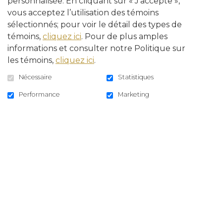
personnalisée. En cliquant sur « J’accepte »,
Avis d’influenza aviaire
vous acceptez l’utilisation des témoins
sélectionnés; pour voir le détail des types de
Mardi 31 août 2021
témoins,
cliquez ici
. Pour de plus amples
Avis à tous les propriétaires de
informations et consulter notre Politique sur
volailles : Risque d’augmentation des
les témoins,
cliquez ici
.
cas d’influenza aviaire
Nécessaire
Statistiques
Performance
Marketing
de
«
Lire la suite
Avis
d’influenza
aviaire
»